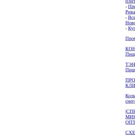
плит
-
Про
Рика
-
Все
Нов
-
Ку
Про
КОН
Пищ
ТЭНы
Пищ
ПРО
КЛ
Кол
сне
|СП
МИ
ОП
СХ