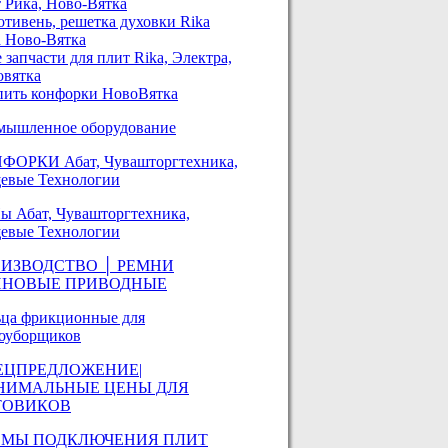
 Рика, Ново-Вятка
тивень, решетка духовки Rika
 Ново-Вятка
 запчасти для плит Rika, Электра,
овятка
пить конфорки НовоВятка
мышленное оборудование
ФОРКИ Абат, Чувашторгтехника,
евые Технологии
 Абат, Чувашторгтехника,
евые Технологии
ИЗВОДСТВО │ РЕМНИ
ИНОВЫЕ ПРИВОДНЫЕ
ьца фрикционные для
гоуборщиков
ЕЦПРЕДЛОЖЕНИЕ|
НИМАЛЬНЫЕ ЦЕНЫ ДЛЯ
ТОВИКОВ
ЕМЫ ПОДКЛЮЧЕНИЯ ПЛИТ