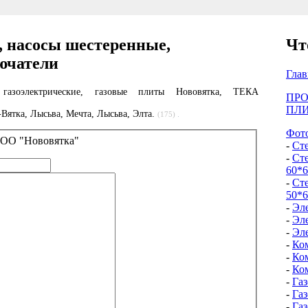
 насосы шестеренные,
Чт
ючатели
Глав
е, газоэлектрические, газовые плиты Нововятка, ТЕКА
ПР
ПЛИ
-Вятка, Лысьва, Мечта, Лысьва, Элта.
(175)
Фото
ООО "Нововятка"
-
Ст
-
Ст
60*6
-
Ст
50*6
-
Эл
-
Эл
-
Эл
-
Ко
-
Ко
-
Ко
-
Га
-
Га
-
Га