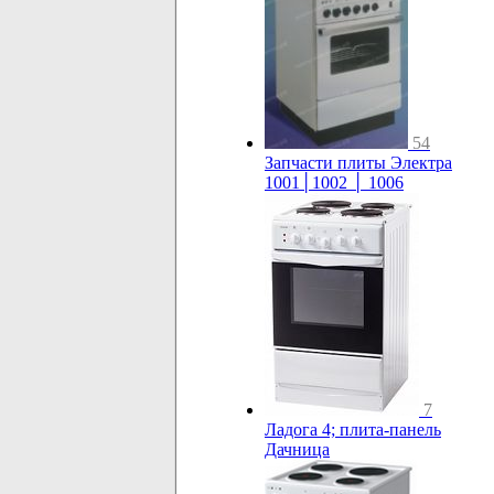
54
Запчасти плиты Электра
1001│1002 │ 1006
7
Ладога 4; плита-панель
Дачница