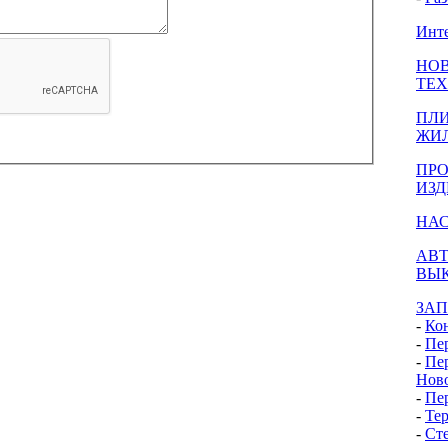
Инте
НОВ
ТЕ
ПЛ
ЖИ
ПРО
ИЗД
НА
АВ
ВЫ
ЗАП
-
Ко
-
Пе
-
Пе
Нов
-
Пе
-
Тер
-
Сте