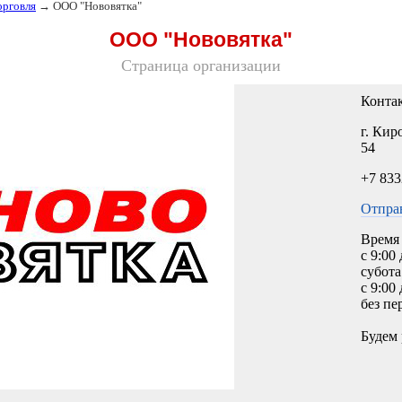
орговля
→ ООО "Нововятка"
ООО "Нововятка"
Страница организации
Конта
г. Кир
54
+7 833
Отпра
Время 
с 9:00
субота
с 9:00
без пе
Будем 